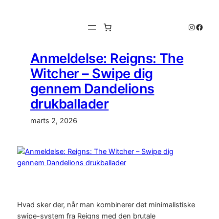
Spring
til
Instagr
Faceb
indhold
Anmeldelse: Reigns: The
Witcher – Swipe dig
gennem Dandelions
drukballader
marts 2, 2026
Hvad sker der, når man kombinerer det minimalistiske
swipe-system fra Reigns med den brutale