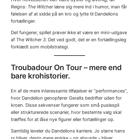
Reigns: The Witcher
læne sig mere ind i humor, man får
følelsen af at sidde på en kro og lytte til Dandelions
fortællinger.
Det fungerer, spillet prøver ikke at være en mini-udgave
af
The Witcher 3
. Det ved godt, det er en fortællingsleg
forklædt som mobilstrategi.
Troubadour On Tour – mere end
bare krohistorier.
En af de mere interessante tilføjelser er “performances”,
hvor Dandelion genopfører Geralts bedrifter uden for
kroen. Disse sekvenser fungerer som små puslespil
eller strukturerede scenarier, hvor bestemte valg skal
træffes for at låse nye figurer eller fortællinger op.
Samtidig leveler du Dandelions karriere. Jo større hans
ry bliver, desto mere episke – og absurde – bliver