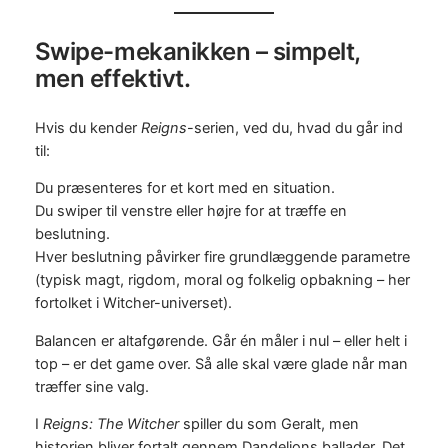
Swipe-mekanikken – simpelt,
men effektivt.
Hvis du kender
Reigns
-serien, ved du, hvad du går ind
til:
Du præsenteres for et kort med en situation.
Du swiper til venstre eller højre for at træffe en
beslutning.
Hver beslutning påvirker fire grundlæggende parametre
(typisk magt, rigdom, moral og folkelig opbakning – her
fortolket i Witcher-universet).
Balancen er altafgørende. Går én måler i nul – eller helt i
top – er det game over. Så alle skal være glade når man
træffer sine valg.
I
Reigns: The Witcher
spiller du som Geralt, men
historien bliver fortalt gennem Dandelions ballader. Det