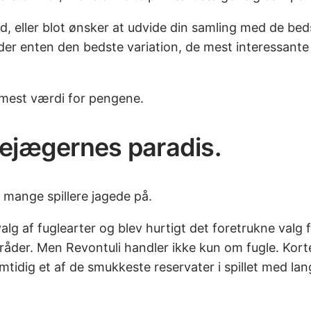
Wild, eller blot ønsker at udvide din samling med de be
lbyder enten den bedste variation, de mest interessant
 mest værdi for pengene.
lejægernes paradis.
mange spillere jagede på.
g af fuglearter og blev hurtigt det foretrukne valg f
åder. Men Revontuli handler ikke kun om fugle. Korte
samtidig et af de smukkeste reservater i spillet med 