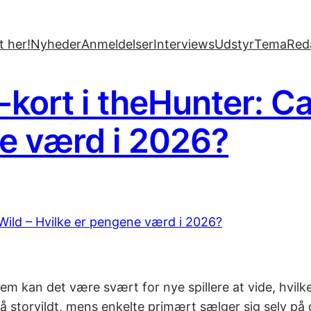
 her!
Nyheder
Anmeldelser
Interviews
Udstyr
Tema
Red
ort i theHunter: Cal
ne værd i 2026?
m kan det være svært for nye spillere at vide, hvilke
på storvildt, mens enkelte primært sælger sig selv p