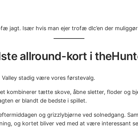
trofæ jagt. Især hvis man ejer trofæ dlc’en der muliggø
ste allround-kort i theHunt
 Valley stadig være vores førstevalg.
tet kombinerer tætte skove, åbne sletter, floder og bj
ten er blandt de bedste i spillet.
termiddagen og grizzlybjørne ved solnedgang. Samtid
etning, og kortet bliver ved med at være interessant se