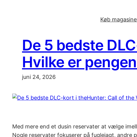
Spring
til
Køb magasinet
indhold
De 5 bedste DLC-k
Hvilke er penge
juni 24, 2026
Med mere end et dusin reservater at vælge imelle
Nogle reservater fokuserer på fuglejagt, andre 