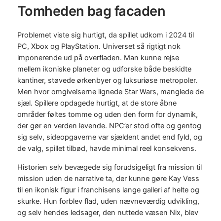
Tomheden bag facaden
Problemet viste sig hurtigt, da spillet udkom i 2024 til
PC, Xbox og PlayStation. Universet så rigtigt nok
imponerende ud på overfladen. Man kunne rejse
mellem ikoniske planeter og udforske både beskidte
kantiner, støvede ørkenbyer og luksuriøse metropoler.
Men hvor omgivelserne lignede Star Wars, manglede de
sjæl. Spillere opdagede hurtigt, at de store åbne
områder føltes tomme og uden den form for dynamik,
der gør en verden levende. NPC’er stod ofte og gentog
sig selv, sideopgaverne var sjældent andet end fyld, og
de valg, spillet tilbød, havde minimal reel konsekvens.
Historien selv bevægede sig forudsigeligt fra mission til
mission uden de narrative ta, der kunne gøre Kay Vess
til en ikonisk figur i franchisens lange galleri af helte og
skurke. Hun forblev flad, uden nævneværdig udvikling,
og selv hendes ledsager, den nuttede væsen Nix, blev