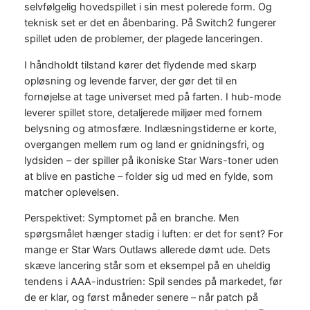
selvfølgelig hovedspillet i sin mest polerede form. Og
teknisk set er det en åbenbaring. På Switch2 fungerer
spillet uden de problemer, der plagede lanceringen.
I håndholdt tilstand kører det flydende med skarp
opløsning og levende farver, der gør det til en
fornøjelse at tage universet med på farten. I hub-mode
leverer spillet store, detaljerede miljøer med fornem
belysning og atmosfære. Indlæsningstiderne er korte,
overgangen mellem rum og land er gnidningsfri, og
lydsiden – der spiller på ikoniske Star Wars-toner uden
at blive en pastiche – folder sig ud med en fylde, som
matcher oplevelsen.
Perspektivet: Symptomet på en branche. Men
spørgsmålet hænger stadig i luften: er det for sent? For
mange er Star Wars Outlaws allerede dømt ude. Dets
skæve lancering står som et eksempel på en uheldig
tendens i AAA-industrien: Spil sendes på markedet, før
de er klar, og først måneder senere – når patch på