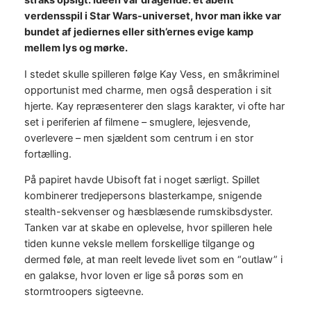
straks opsigt. Idéen var dragende: et åbent
verdensspil i Star Wars-universet, hvor man ikke var
bundet af jediernes eller sith’ernes evige kamp
mellem lys og mørke.
I stedet skulle spilleren følge Kay Vess, en småkriminel
opportunist med charme, men også desperation i sit
hjerte. Kay repræsenterer den slags karakter, vi ofte har
set i periferien af filmene – smuglere, lejesvende,
overlevere – men sjældent som centrum i en stor
fortælling.
På papiret havde Ubisoft fat i noget særligt. Spillet
kombinerer tredjepersons blasterkampe, snigende
stealth-sekvenser og hæsblæsende rumskibsdyster.
Tanken var at skabe en oplevelse, hvor spilleren hele
tiden kunne veksle mellem forskellige tilgange og
dermed føle, at man reelt levede livet som en “outlaw” i
en galakse, hvor loven er lige så porøs som en
stormtroopers sigteevne.