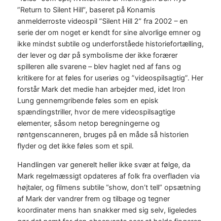
”Return to Silent Hill”, baseret på Konamis
anmelderroste videospil ”Silent Hill 2” fra 2002 – en
serie der om noget er kendt for sine alvorlige emner og
ikke mindst subtile og underforståede historiefortælling,
der lever og dør på symbolisme der ikke forærer
spilleren alle svarene – blev haglet ned af fans og
kritikere for at føles for useriøs og ”videospilsagtig”. Her
forstår Mark det medie han arbejder med, idet Iron
Lung gennemgribende føles som en episk
spændingstriller, hvor de mere videospilsagtige
elementer, såsom netop beregningerne og
røntgenscanneren, bruges på en måde så historien
flyder og det ikke føles som et spil.
Handlingen var generelt heller ikke svær at følge, da
Mark regelmæssigt opdateres af folk fra overfladen via
højtaler, og filmens subtile ”show, don’t tell” opsætning
af Mark der vandrer frem og tilbage og tegner
koordinater mens han snakker med sig selv, ligeledes