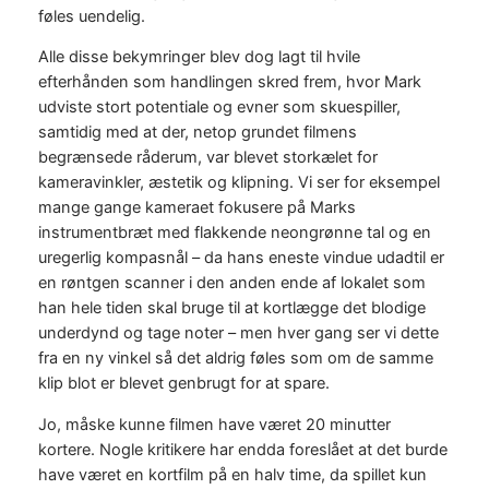
føles uendelig.
Alle disse bekymringer blev dog lagt til hvile
efterhånden som handlingen skred frem, hvor Mark
udviste stort potentiale og evner som skuespiller,
samtidig med at der, netop grundet filmens
begrænsede råderum, var blevet storkælet for
kameravinkler, æstetik og klipning. Vi ser for eksempel
mange gange kameraet fokusere på Marks
instrumentbræt med flakkende neongrønne tal og en
uregerlig kompasnål – da hans eneste vindue udadtil er
en røntgen scanner i den anden ende af lokalet som
han hele tiden skal bruge til at kortlægge det blodige
underdynd og tage noter – men hver gang ser vi dette
fra en ny vinkel så det aldrig føles som om de samme
klip blot er blevet genbrugt for at spare.
Jo, måske kunne filmen have været 20 minutter
kortere. Nogle kritikere har endda foreslået at det burde
have været en kortfilm på en halv time, da spillet kun