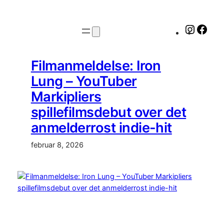
Spring
til
Instagr
Fac
indhold
Filmanmeldelse: Iron
Lung – YouTuber
Markipliers
spillefilmsdebut over det
anmelderrost indie-hit
februar 8, 2026