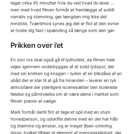
tager cirka 45 minutter hvis du ved hvad du laver …
men med hvad filmen formår at fremlægge af solidt
narrativ og stemning, gør længden mig ikke det
mindste. Tværtimod synes jeg det er flot at den evner
at holde dig fast i spænding så længe som den gør.
Prikken over i’et
En stor ros skal også gå til lydholdet, da filmen hele
vejen igennem underbygges af et solid lydspor, der
med sin knirken og knagen – lyden af en blikdåse af en
ubåd der er klar til at gå fra hinanden – leverer en tyk
atmosfære der yderligere iscenesætter den isolerede
følelse og påmindelse om at være alene i mørket som
filmen prøver at sælge.
Mark formår dertil fint at tage et spil med en stum
hovedperson, og udskifte denne med en der har håb
og drømme og ønsker, og er meget åben omkring
disse, hvilket tilføjer et element af menneskelighed, der