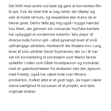
Det KAN med andre ord lade sig gøre at konvertere film
til spil, hvis de rette folk er bag rettet, der tillader sig
selv at holde ret kurs, og respektere den licens de er
blevet givet. Derfor følte jeg mig også i trygge hænder
hos Mark, der gennem sin voksende YouTube karriere
har opbygget et omdømme indenfor ‘let’s plays’ af
diverse indie horror spil – altså gyserspil lavet af små
uafhængige udviklere. Heriblandt det titulære Iron Lung,
lavet af solo udvikler David Szymanski, der nu i år har
set sin konvertering til storskærm som Marks første
spillefilm i rollen som både hovedperson og instruktør,
med en gæsteoptræden fra skaberen selv der, ligesom
med Freddy, også har været inde over filmens
produktion, hvilket altid er et godt tegn, da ingen nærer
større kærlighed til succesen af et projekt, end dets
originale skaber.