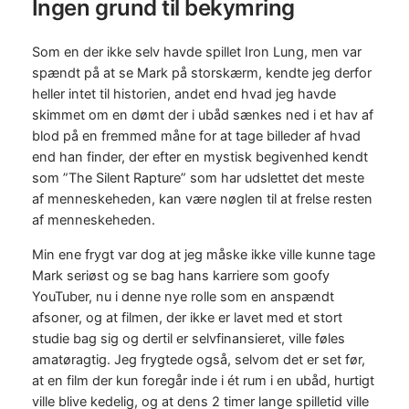
Ingen grund til bekymring
Som en der ikke selv havde spillet Iron Lung, men var
spændt på at se Mark på storskærm, kendte jeg derfor
heller intet til historien, andet end hvad jeg havde
skimmet om en dømt der i ubåd sænkes ned i et hav af
blod på en fremmed måne for at tage billeder af hvad
end han finder, der efter en mystisk begivenhed kendt
som ”The Silent Rapture” som har udslettet det meste
af menneskeheden, kan være nøglen til at frelse resten
af menneskeheden.
Min ene frygt var dog at jeg måske ikke ville kunne tage
Mark seriøst og se bag hans karriere som goofy
YouTuber, nu i denne nye rolle som en anspændt
afsoner, og at filmen, der ikke er lavet med et stort
studie bag sig og dertil er selvfinansieret, ville føles
amatøragtig. Jeg frygtede også, selvom det er set før,
at en film der kun foregår inde i ét rum i en ubåd, hurtigt
ville blive kedelig, og at dens 2 timer lange spilletid ville