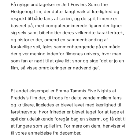
Få nylige undtagelser er Jeff Fowlers Sonic the
Hedgehog film, der dufter langt væk af kærlighed og
respekt til både fans af serien, og de spil, filmene er
baseret på, med computeranimerede figurer der ligner
sig selv samt bibeholder deres velkendte karaktertræk,
og historier der, omend en sammenblanding af
forskellige spil, føles sammenhængende på en måde
der giver mening indenfor filmenes univers, hvor man
som fan er nødt til at give lidt snor og sige ”det er jo en
film, så visse omrokeringer er nødvendige”.
Et andet eksempel er Emma Tammis Five Nights at
Freddy’s film der, til trods for delte vande mellem fans
og kritikere, ligeledes er blevet lavet med kærlighed til
førstnævnte, hvor friheder er blevet taget for at tage et
spil der udelukkende foregår bag en skærm, og få det til
at fungere som spillefilm. For mere om dem, henviser vi
til vores anmeldelse fra december.