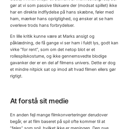
gør at vi som passive tilskuere der (modsat spillet) ikke
har en direkte indflydelse på hans skæbne, føler med
ham, mærker hans oprigtighed, og ønsker at se ham
overleve trods hans forbrydelser.
En lille kritik kunne være at Marks ansigt og
påklædning, de få gange vi ser ham i fuldt lys, godt kan
virke ”for rent”, som om det netop blot er et
rollespilskostume, og ikke gennemsvedte blodige
gavanker der er en del af filmens univers. Dette er dog
et mindre nitpick sat op imod alt hvad filmen ellers gør
rigtigt.
At forstå sit medie
En anden fejl mange filmkonverteringer derudover
begår, er at film baseret på spil ofte kommer til at
”føles” som spil, hvilket ikke er meningen. Den nye