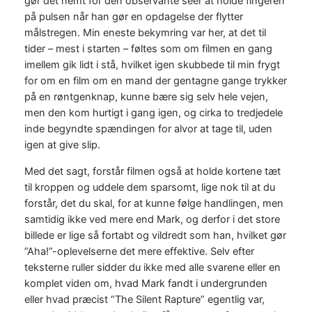
gør det nemt for den observante seer at holde fingeren
på pulsen når han gør en opdagelse der flytter
målstregen. Min eneste bekymring var her, at det til
tider – mest i starten – føltes som om filmen en gang
imellem gik lidt i stå, hvilket igen skubbede til min frygt
for om en film om en mand der gentagne gange trykker
på en røntgenknap, kunne bære sig selv hele vejen,
men den kom hurtigt i gang igen, og cirka to tredjedele
inde begyndte spændingen for alvor at tage til, uden
igen at give slip.
Med det sagt, forstår filmen også at holde kortene tæt
til kroppen og uddele dem sparsomt, lige nok til at du
forstår, det du skal, for at kunne følge handlingen, men
samtidig ikke ved mere end Mark, og derfor i det store
billede er lige så fortabt og vildredt som han, hvilket gør
”Aha!”-oplevelserne det mere effektive. Selv efter
teksterne ruller sidder du ikke med alle svarene eller en
komplet viden om, hvad Mark fandt i undergrunden
eller hvad præcist “The Silent Rapture” egentlig var,