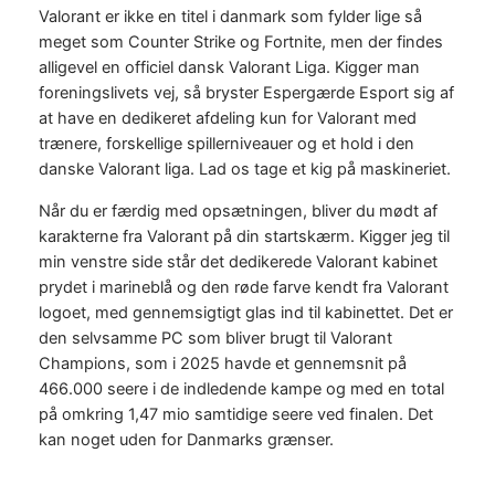
Valorant er ikke en titel i danmark som fylder lige så
meget som Counter Strike og Fortnite, men der findes
alligevel en officiel dansk Valorant Liga. Kigger man
foreningslivets vej, så bryster Espergærde Esport sig af
at have en dedikeret afdeling kun for Valorant med
trænere, forskellige spillerniveauer og et hold i den
danske Valorant liga. Lad os tage et kig på maskineriet.
Når du er færdig med opsætningen, bliver du mødt af
karakterne fra Valorant på din startskærm. Kigger jeg til
min venstre side står det dedikerede Valorant kabinet
prydet i marineblå og den røde farve kendt fra Valorant
logoet, med gennemsigtigt glas ind til kabinettet. Det er
den selvsamme PC som bliver brugt til Valorant
Champions, som i 2025 havde et gennemsnit på
466.000 seere i de indledende kampe og med en total
på omkring 1,47 mio samtidige seere ved finalen. Det
kan noget uden for Danmarks grænser.