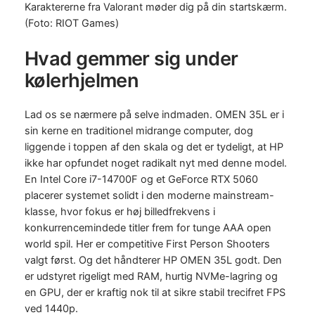
Karaktererne fra Valorant møder dig på din startskærm.
(Foto: RIOT Games)
Hvad gemmer sig under
kølerhjelmen
Lad os se nærmere på selve indmaden. OMEN 35L er i
sin kerne en traditionel midrange computer, dog
liggende i toppen af den skala og det er tydeligt, at HP
ikke har opfundet noget radikalt nyt med denne model.
En Intel Core i7-14700F og et GeForce RTX 5060
placerer systemet solidt i den moderne mainstream-
klasse, hvor fokus er høj billedfrekvens i
konkurrencemindede titler frem for tunge AAA open
world spil. Her er competitive First Person Shooters
valgt først. Og det håndterer HP OMEN 35L godt. Den
er udstyret rigeligt med RAM, hurtig NVMe-lagring og
en GPU, der er kraftig nok til at sikre stabil trecifret FPS
ved 1440p.