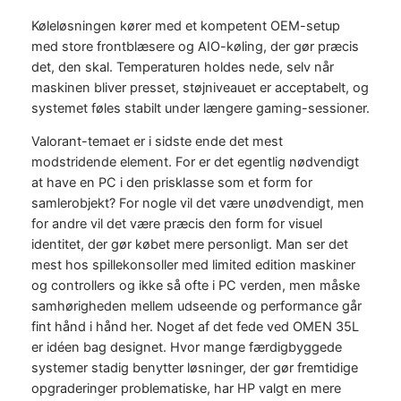
Køleløsningen kører med et kompetent OEM-setup
med store frontblæsere og AIO-køling, der gør præcis
det, den skal. Temperaturen holdes nede, selv når
maskinen bliver presset, støjniveauet er acceptabelt, og
systemet føles stabilt under længere gaming-sessioner.
Valorant-temaet er i sidste ende det mest
modstridende element. For er det egentlig nødvendigt
at have en PC i den prisklasse som et form for
samlerobjekt? For nogle vil det være unødvendigt, men
for andre vil det være præcis den form for visuel
identitet, der gør købet mere personligt. Man ser det
mest hos spillekonsoller med limited edition maskiner
og controllers og ikke så ofte i PC verden, men måske
samhørigheden mellem udseende og performance går
fint hånd i hånd her. Noget af det fede ved OMEN 35L
er idéen bag designet. Hvor mange færdigbyggede
systemer stadig benytter løsninger, der gør fremtidige
opgraderinger problematiske, har HP valgt en mere