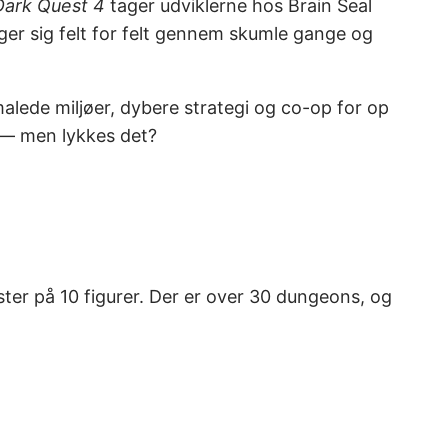
Dark Quest 4
tager udviklerne hos Brain Seal
æger sig felt for felt gennem skumle gange og
lede miljøer, dybere strategi og co-op for op
e — men lykkes det?
oster på 10 figurer. Der er over 30 dungeons, og