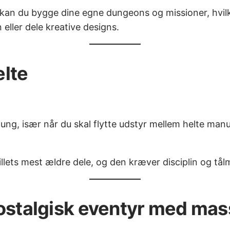
an du bygge dine egne dungeons og missioner, hvilke
eller dele kreative designs.
elte
g, især når du skal flytte udstyr mellem helte manue
lets mest ældre dele, og den kræver disciplin og tålm
nostalgisk eventyr med mas