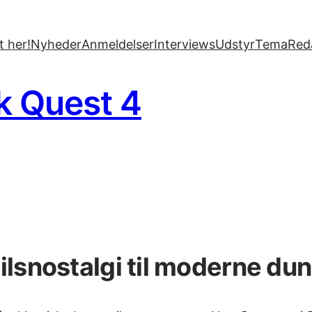
 her!
Nyheder
Anmeldelser
Interviews
Udstyr
Tema
Red
k Quest 4
pilsnostalgi til moderne d