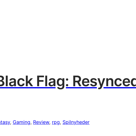
Black Flag: Resynce
ntasy
, 
Gaming
, 
Review
, 
rpg
, 
Spilnyheder