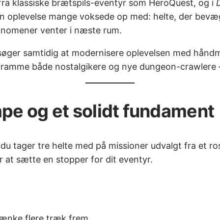
v fra klassiske brætspils-eventyr som HeroQuest, og i
e den oplevelse mange voksede op med: helte, der bev
ænomener venter i næste rum.
rsøger samtidig at modernisere oplevelsen med håndma
ter at ramme både nostalgikere og nye dungeon-crawler
pe og et solidt fundament
r du tager tre helte med på missioner udvalgt fra et r
 at sætte en stopper for dit eventyr.
 tænke flere træk frem.