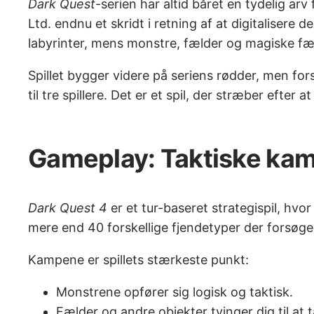
Dark Quest
-serien har altid båret en tydelig ar
Ltd. endnu et skridt i retning af at digitaliser
labyrinter, mens monstre, fælder og magiske f
Spillet bygger videre på seriens rødder, men fo
til tre spillere. Det er et spil, der stræber ef
Gameplay: Taktiske kam
Dark Quest 4
er et tur-baseret strategispil, hvo
mere end 40 forskellige fjendetyper der forsøger
Kampene er spillets stærkeste punkt:
Monstrene opfører sig logisk og taktisk.
Fælder og andre objekter tvinger dig til at