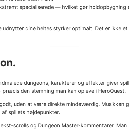
ekstremt specialiserede — hvilket gør holdopbygning 
nytter dine heltes styrker optimalt. Det er ikke et spi
ion.
håndmalede dungeons, karakterer og effekter giver spi
— præcis den stemning man kan opleve i HeroQuest,
dt, uden at være direkte mindeværdig. Musikken gør s
 af spillets højdepunkter.
 tekst-scrolls og Dungeon Master-kommentarer. Man s