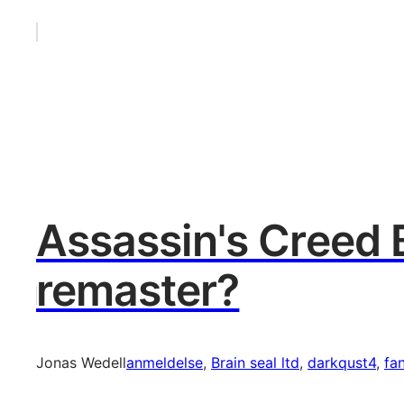
Assassin's Creed 
remaster?
Jonas Wedell
anmeldelse
, 
Brain seal ltd
, 
darkqust4
, 
fa