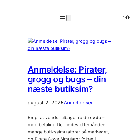
Instagr
Faceb
Anmeldelse: Pirater,
grogg og bugs – din
næste butiksim?
august 2, 2025
Anmeldelser
En pirat vender tilbage fra de døde –
mod betaling Der findes efterhånden
mange butikssimulatorer på markedet,
og Pirate Cove Simulator følger i