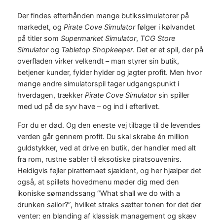
Der findes efterhånden mange butikssimulatorer på
markedet, og
Pirate Cove Simulator
følger i kølvandet
på titler som
Supermarket Simulator
,
TCG Store
Simulator
og
Tabletop Shopkeeper
. Det er et spil, der på
overfladen virker velkendt – man styrer sin butik,
betjener kunder, fylder hylder og jagter profit. Men hvor
mange andre simulatorspil tager udgangspunkt i
hverdagen, trækker
Pirate Cove Simulator
sin spiller
med ud på de syv have – og ind i efterlivet.
For du er død. Og den eneste vej tilbage til de levendes
verden går gennem profit. Du skal skrabe én million
guldstykker, ved at drive en butik, der handler med alt
fra rom, rustne sabler til eksotiske piratsouvenirs.
Heldigvis fejler pirattemaet sjældent, og her hjælper det
også, at spillets hovedmenu møder dig med den
ikoniske sømandssang “What shall we do with a
drunken sailor?”, hvilket straks sætter tonen for det der
venter: en blanding af klassisk management og skæv