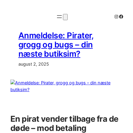
Spring
til
Instagr
Faceb
indhold
Anmeldelse: Pirater,
grogg og bugs – din
næste butiksim?
august 2, 2025
En pirat vender tilbage fra de
døde – mod betaling