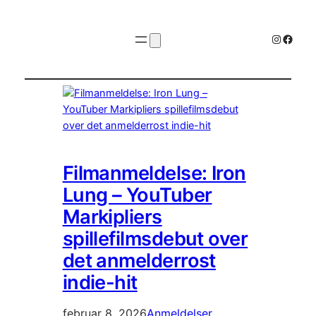
Instagr
Faceb
Filmanmeldelse: Iron
Lung – YouTuber
Markipliers
spillefilmsdebut over
det anmelderrost
indie-hit
februar 8, 2026
Anmeldelser