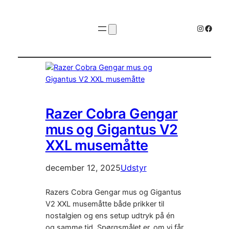
Instagr
Faceb
Razer Cobra Gengar
mus og Gigantus V2
XXL musemåtte
december 12, 2025
Udstyr
Razers Cobra Gengar mus og Gigantus
V2 XXL musemåtte både prikker til
nostalgien og ens setup udtryk på én
og samme tid. Spørgsmålet er, om vi får