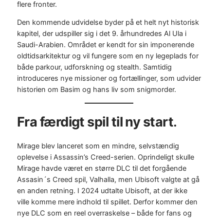
flere fronter.
Den kommende udvidelse byder på et helt nyt historisk
kapitel, der udspiller sig i det 9. århundredes Al Ula i
Saudi-Arabien. Området er kendt for sin imponerende
oldtidsarkitektur og vil fungere som en ny legeplads for
både parkour, udforskning og stealth. Samtidig
introduceres nye missioner og fortællinger, som udvider
historien om Basim og hans liv som snigmorder.
Fra færdigt spil til ny start
.
Mirage blev lanceret som en mindre, selvstændig
oplevelse i Assassin’s Creed-serien. Oprindeligt skulle
Mirage havde været en større DLC til det forgående
Assasin´s Creed spil, Valhalla, men Ubisoft valgte at gå
en anden retning. I 2024 udtalte Ubisoft, at der ikke
ville komme mere indhold til spillet. Derfor kommer den
nye DLC som en reel overraskelse – både for fans og