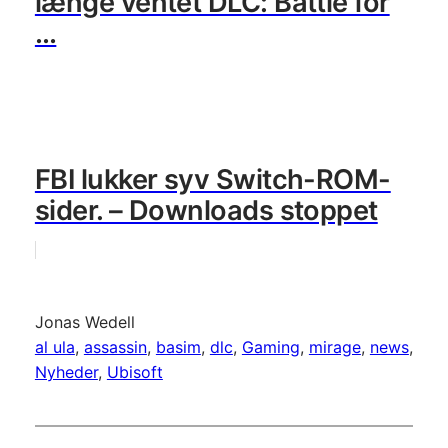
længe ventet DLC: Battle for
…
FBI lukker syv Switch-ROM-
sider. – Downloads stoppet
Jonas Wedell
al ula
, 
assassin
, 
basim
, 
dlc
, 
Gaming
, 
mirage
, 
news
, 
Nyheder
, 
Ubisoft