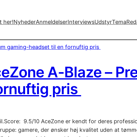
 her!
Nyheder
Anmeldelser
Interviews
Udstyr
Tema
Red
ceZone A-Blaze – P
ornuftig pris
bil.Score: 9.5/10 AceZone er kendt for deres professi
uppe: gamere, der ønsker høj kvalitet uden at tømm