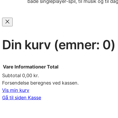
både singleplayer-spil, til musik og til d
Din kurv
(emner: 0)
Vare
Informationer
Total
Subtotal
0,00 kr.
Forsendelse beregnes ved kassen.
Varer
Vis min kurv
Gå til siden Kasse
i
indkøbskurv