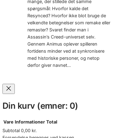
mange, der stillede det samme
spørgsmål: Hvorfor kalde det
Resynced? Hvorfor ikke blot bruge de
velkendte betegnelser som remake eller
remaster? Svaret finder man i
Assassin’s Creed-universet selv.
Gennem Animus oplever spilleren
fortidens minder ved at synkronisere
med historiske personer, og netop
derfor giver navnet…
Din kurv
(emner: 0)
Vare
Informationer
Total
Subtotal
0,00 kr.
Varer
Forsendelse beregnes ved kassen.