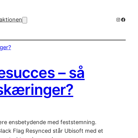
Instagra
Facebo
aktionen
esucces – så
dskæringer?
n være ensbetydende med feststemning.
Black Flag Resynced står Ubisoft med et