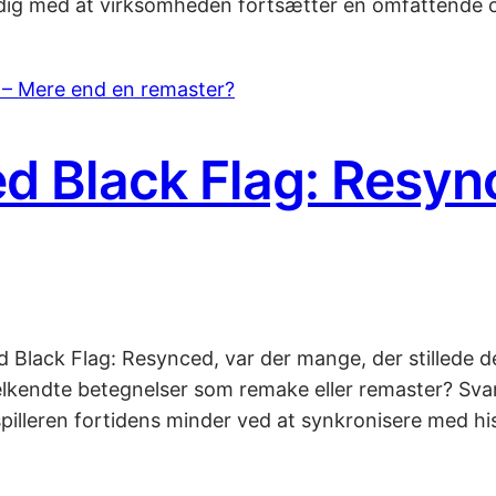
mtidig med at virksomheden fortsætter en omfattend
ed Black Flag: Resyn
 Black Flag: Resynced, var der mange, der stillede 
lkendte betegnelser som remake eller remaster? Svar
pilleren fortidens minder ved at synkronisere med his