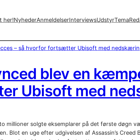
 her!
Nyheder
Anmeldelser
Interviews
Udstyr
Tema
Red
ynced blev en kæmp
tter Ubisoft med ne
nd to millioner solgte eksemplarer på det første døg
en. Blot en uge efter udgivelsen af Assassin’s Creed 