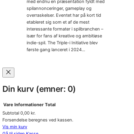
med endnu en præsentation fyldt med
spilannonceringer, gameplay og
overraskelser. Eventet har på kort tid
etableret sig som et af de mest
interessante formater i spilbranchen –
især for fans af kreative og ambitiøse
indie-spil. The Triple-i Initiative blev
første gang lanceret i 2024…
Din kurv
(emner: 0)
Vare
Informationer
Total
Subtotal
0,00 kr.
Varer
Forsendelse beregnes ved kassen.
Vis min kurv
i
Gå til siden Kasse