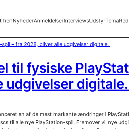
 her!
Nyheder
Anmeldelser
Interviews
Udstyr
Tema
Red
l til fysiske PlayStat
e udgivelser digitale
nceret en af de mest markante ændringer i PlayStati
cs til alle nye PlayStation-spil. Fremover vil nye ud