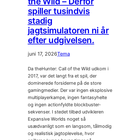
the Wild – Derfor
spiller tusindvis
stadig
jagtsimulatoren ni år
efter udgivelsen.
juni 17, 2026
Tema
Da theHunter: Call of the Wild udkom i
2017, var det langt fra et spil, der
dominerede forsiderne på de store
gamingmedier. Der var ingen eksplosive
multiplayerkampe, ingen fantasyhelte
og ingen actionfyldte blockbuster-
sekvenser. I stedet tilbød udvikleren
Expansive Worlds noget så
usædvanligt som en langsom, tålmodig
og realistisk jagtoplevelse, hvor