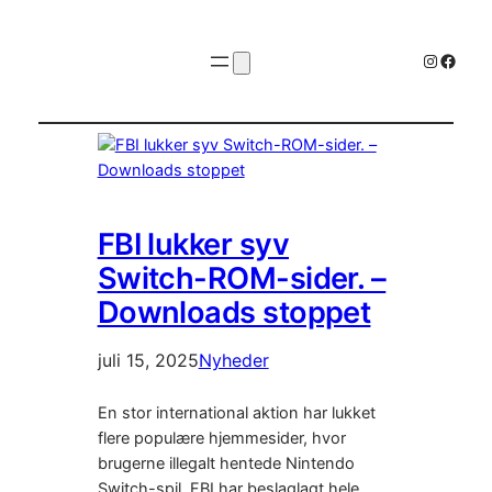
Instagr
Faceb
FBI lukker syv
Switch-ROM-sider. –
Downloads stoppet
juli 15, 2025
Nyheder
En stor international aktion har lukket
flere populære hjemmesider, hvor
brugerne illegalt hentede Nintendo
Switch-spil. FBI har beslaglagt hele