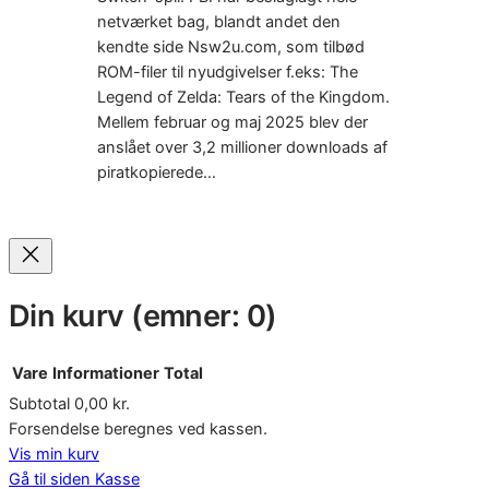
netværket bag, blandt andet den
kendte side Nsw2u.com, som tilbød
ROM-filer til nyudgivelser f.eks: The
Legend of Zelda: Tears of the Kingdom.
Mellem februar og maj 2025 blev der
anslået over 3,2 millioner downloads af
piratkopierede…
Din kurv
(emner: 0)
Vare
Informationer
Total
Subtotal
0,00 kr.
Varer
Forsendelse beregnes ved kassen.
Vis min kurv
i
Gå til siden Kasse