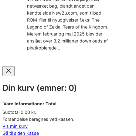
netværket bag, blandt andet den
kendte side Nsw2u.com, som tilbød
ROM-filer til nyudgivelser f.eks: The
Legend of Zelda: Tears of the Kingdom.
Mellem februar og maj 2025 blev der
anslået over 3,2 millioner downloads af
piratkopierede…
Din kurv
(emner: 0)
Vare
Informationer
Total
Subtotal
0,00 kr.
Varer
Forsendelse beregnes ved kassen.
Vis min kurv
i
Gå til siden Kasse