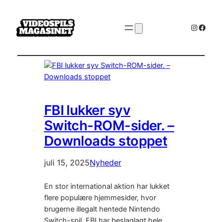
Instagr
Faceb
FBI lukker syv
Switch-ROM-sider. –
Downloads stoppet
juli 15, 2025
Nyheder
En stor international aktion har lukket
flere populære hjemmesider, hvor
brugerne illegalt hentede Nintendo
Switch-spil. FBI har beslaglagt hele