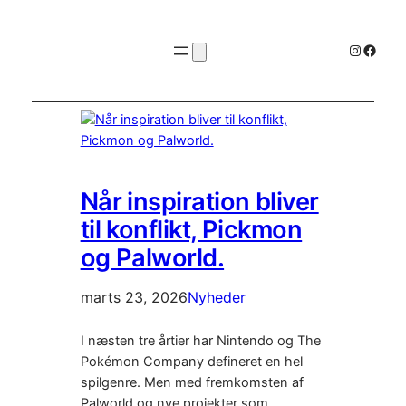
Instagr
Faceb
Når inspiration bliver
til konflikt, Pickmon
og Palworld.
marts 23, 2026
Nyheder
I næsten tre årtier har Nintendo og The
Pokémon Company defineret en hel
spilgenre. Men med fremkomsten af
Palworld og nye projekter som