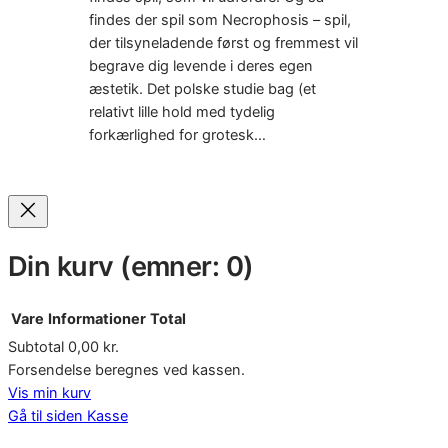
findes der spil som Necrophosis – spil,
der tilsyneladende først og fremmest vil
begrave dig levende i deres egen
æstetik. Det polske studie bag (et
relativt lille hold med tydelig
forkærlighed for grotesk…
Din kurv
(emner: 0)
Vare
Informationer
Total
Subtotal
0,00 kr.
Varer
Forsendelse beregnes ved kassen.
Vis min kurv
i
Gå til siden Kasse
indkøbskurv