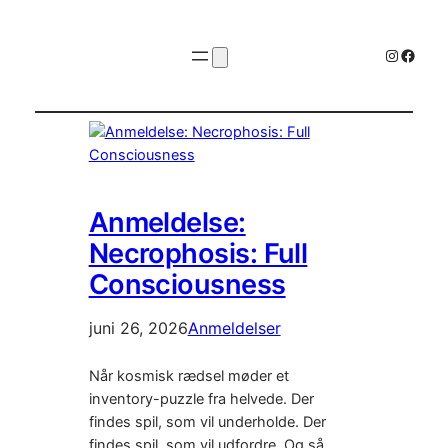
Instagr
Faceb
Anmeldelse:
Necrophosis: Full
Consciousness
juni 26, 2026
Anmeldelser
Når kosmisk rædsel møder et
inventory-puzzle fra helvede. Der
findes spil, som vil underholde. Der
findes spil, som vil udfordre. Og så