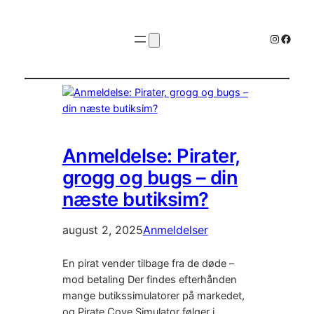
Instagr
Faceb
Anmeldelse: Pirater,
grogg og bugs – din
næste butiksim?
august 2, 2025
Anmeldelser
En pirat vender tilbage fra de døde –
mod betaling Der findes efterhånden
mange butikssimulatorer på markedet,
og Pirate Cove Simulator følger i