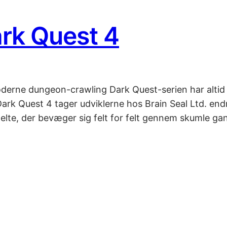
rk Quest 4
moderne dungeon-crawling Dark Quest-serien har altid b
k Quest 4 tager udviklerne hos Brain Seal Ltd. endnu e
lte, der bevæger sig felt for felt gennem skumle g