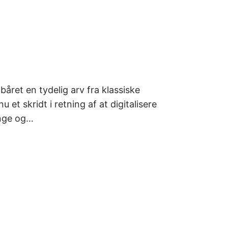
året en tydelig arv fra klassiske
t skridt i retning af at digitalisere
ange og…