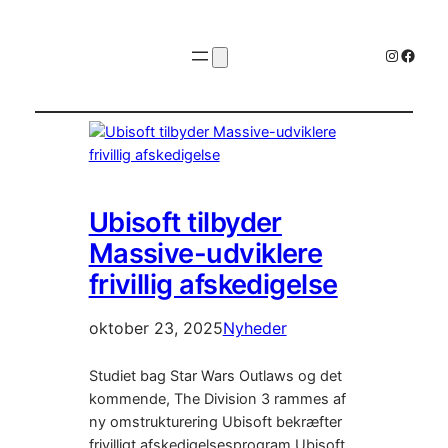
Instagr
Faceb
Ubisoft tilbyder
Massive-udviklere
frivillig afskedigelse
oktober 23, 2025
Nyheder
Studiet bag Star Wars Outlaws og det
kommende, The Division 3 rammes af
ny omstrukturering Ubisoft bekræfter
frivilligt afskedigelsesprogram Ubisoft