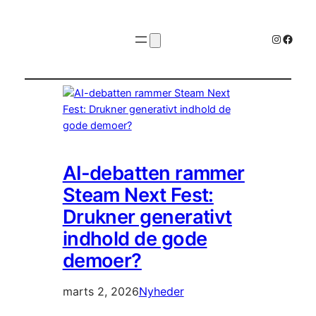
Instagr
Faceb
AI-debatten rammer
Steam Next Fest:
Drukner generativt
indhold de gode
demoer?
marts 2, 2026
Nyheder