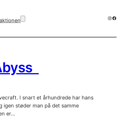
Instagra
Facebo
aktionen
 Abyss
ovecraft. I snart et århundrede har hans
en og igen støder man på det samme
en er…