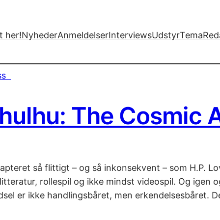
 her!
Nyheder
Anmeldelser
Interviews
Udstyr
Tema
Red
thulhu: The Cosmic
adapteret så flittigt – og så inkonsekvent – som H.P. L
litteratur, rollespil og ikke mindst videospil. Og ig
el er ikke handlingsbåret, men erkendelsesbåret. D