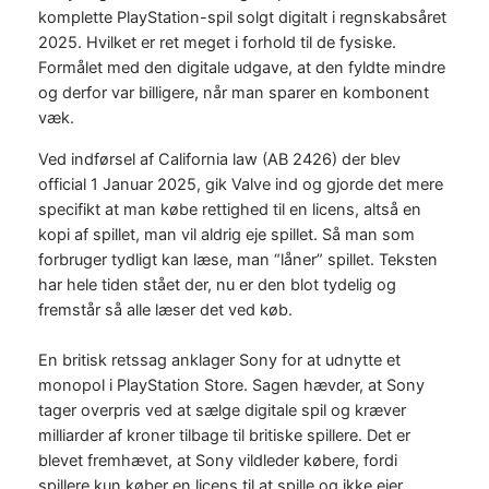
komplette PlayStation-spil solgt digitalt i regnskabsåret
2025. Hvilket er ret meget i forhold til de fysiske.
Formålet med den digitale udgave, at den fyldte mindre
og derfor var billigere, når man sparer en kombonent
væk.
Ved indførsel af California law (AB 2426) der blev
official 1 Januar 2025, gik Valve ind og gjorde det mere
specifikt at man købe rettighed til en licens, altså en
kopi af spillet, man vil aldrig eje spillet. Så man som
forbruger tydligt kan læse, man “låner” spillet. Teksten
har hele tiden stået der, nu er den blot tydelig og
fremstår så alle læser det ved køb.
En britisk retssag anklager Sony for at udnytte et
monopol i PlayStation Store. Sagen hævder, at Sony
tager overpris ved at sælge digitale spil og kræver
milliarder af kroner tilbage til britiske spillere. Det er
blevet fremhævet, at Sony vildleder købere, fordi
spillere kun køber en licens til at spille og ikke ejer