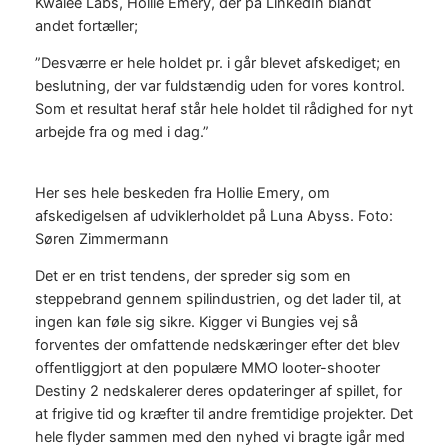
Kwalee Labs, Hollie Emery, der på LinkedIn blandt
andet fortæller;
​”Desværre er hele holdet pr. i går blevet afskediget; en
beslutning, der var fuldstændig uden for vores kontrol.
Som et resultat heraf står hele holdet til rådighed for nyt
arbejde fra og med i dag.​”
Her ses hele beskeden fra Hollie Emery, om
afskedigelsen af udviklerholdet på Luna Abyss. Foto:
Søren Zimmermann
Det er en trist tendens, der spreder sig som en
steppebrand gennem spilindustrien, og det lader til, at
ingen kan føle sig sikre. Kigger vi Bungies vej så
forventes der omfattende nedskæringer efter det blev
offentliggjort at den populære MMO looter-shooter
Destiny 2 nedskalerer deres opdateringer af spillet, for
at frigive tid og kræfter til andre fremtidige projekter. Det
hele flyder sammen med den nyhed vi bragte igår med