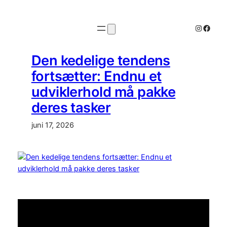
Spring
til
Instagr
Faceb
indhold
Den kedelige tendens
fortsætter: Endnu et
udviklerhold må pakke
deres tasker
juni 17, 2026