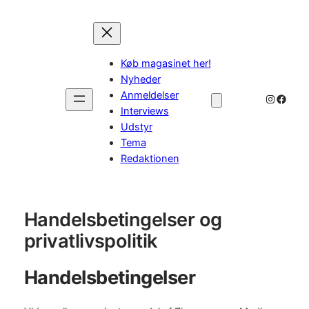
Spring
til
indhold
Køb magasinet her!
Nyheder
Anmeldelser
Instagr
Faceb
Interviews
Udstyr
Tema
Redaktionen
Handelsbetingelser og
privatlivspolitik
Handelsbetingelser